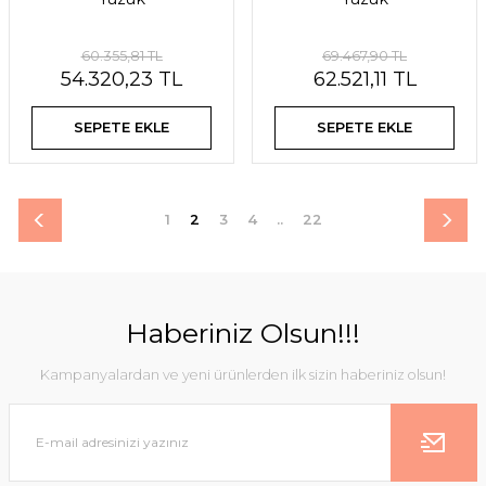
60.355,81 TL
69.467,90 TL
54.320,23 TL
62.521,11 TL
SEPETE EKLE
SEPETE EKLE
1
2
3
4
..
22
Haberiniz Olsun!!!
Kampanyalardan ve yeni ürünlerden ilk sizin haberiniz olsun!