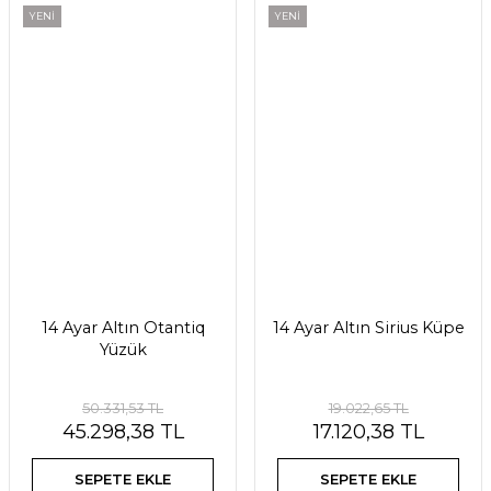
YENİ
YENİ
14 Ayar Altın Otantiq
14 Ayar Altın Sirius Küpe
Yüzük
50.331,53 TL
19.022,65 TL
45.298,38 TL
17.120,38 TL
SEPETE EKLE
SEPETE EKLE