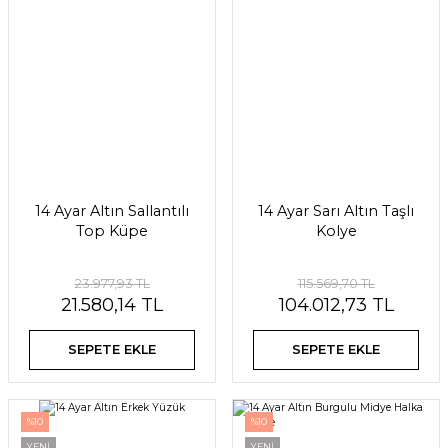
14 Ayar Altın Sallantılı
14 Ayar Sarı Altın Taşlı
Top Küpe
Kolye
23.977,93 TL
115.569,70 TL
21.580,14 TL
104.012,73 TL
SEPETE EKLE
SEPETE EKLE
%10
%10
YENİ
YENİ