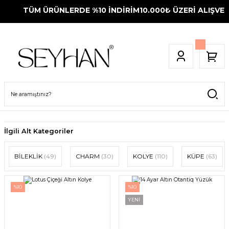
TÜM ÜRÜNLERDE %10 İNDİRİM
10.000₺ ÜZERİ ALIŞVERİŞL
İlgili Alt Kategoriler
BİLEKLİK
(49)
CHARM
(30)
KOLYE
(110)
KÜPE
(63)
%10
%10
YENİ