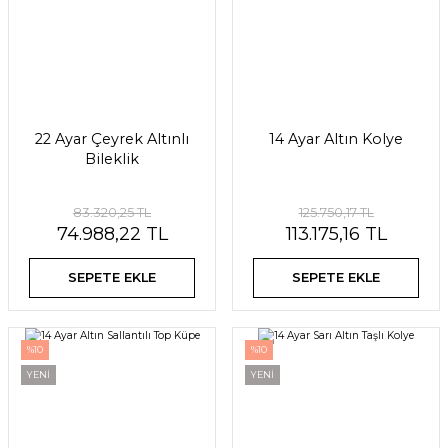
22 Ayar Çeyrek Altınlı
14 Ayar Altın Kolye
Bileklik
83.320,25 TL
125.750,17 TL
74.988,22 TL
113.175,16 TL
SEPETE EKLE
SEPETE EKLE
%10
%10
YENİ
YENİ