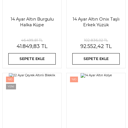
14 Ayar Altın Burgulu
14 Ayar Altın Onix Taşlı
Halka Küpe
Erkek Yüzük
46.499,81 TL
102.836,02 TL
41.849,83 TL
92.552,42 TL
SEPETE EKLE
SEPETE EKLE
%10
%10
YENİ