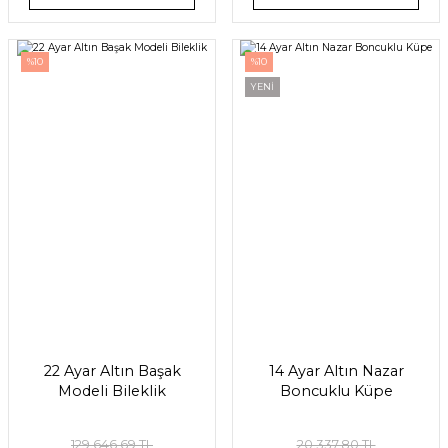
%10
%10
YENİ
22 Ayar Altın Başak
14 Ayar Altın Nazar
Modeli Bileklik
Boncuklu Küpe
129.646,69 TL
20.337,80 TL