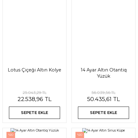
Lotus Çiçeği Altın Kolye
14 Ayar Altın Otantiq
Yüzük
25.043,29 TL
56.039,56 TL
22.538,96 TL
50.435,61 TL
SEPETE EKLE
SEPETE EKLE
%10
%10