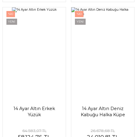
%10
%10
YENİ
YENİ
14 Ayar Altın Erkek
14 Ayar Altın Deniz
Yüzük
Kabuğu Halka Küpe
64.583,07 TL
26.678,68 TL