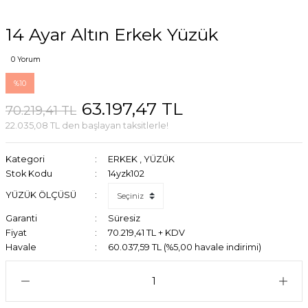
14 Ayar Altın Erkek Yüzük
0 Yorum
%10
63.197,47 TL
70.219,41 TL
22.035,08 TL den başlayan taksitlerle!
Kategori
ERKEK
,
YÜZÜK
Stok Kodu
14yzk102
YÜZÜK ÖLÇÜSÜ
Garanti
Süresiz
Fiyat
70.219,41 TL + KDV
Havale
60.037,59 TL (%5,00 havale indirimi)