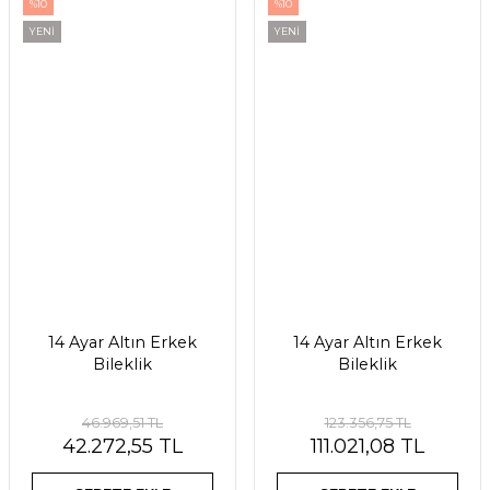
%10
%10
YENİ
YENİ
14 Ayar Altın Erkek
14 Ayar Altın Erkek
Bileklik
Bileklik
46.969,51 TL
123.356,75 TL
42.272,55 TL
111.021,08 TL