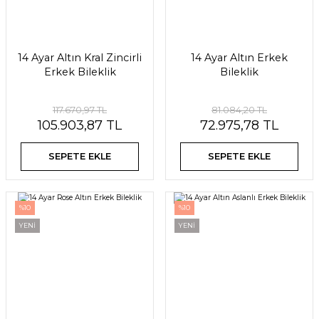
14 Ayar Altın Kral Zincirli
14 Ayar Altın Erkek
Erkek Bileklik
Bileklik
117.670,97 TL
81.084,20 TL
105.903,87 TL
72.975,78 TL
SEPETE EKLE
SEPETE EKLE
%10
%10
YENİ
YENİ