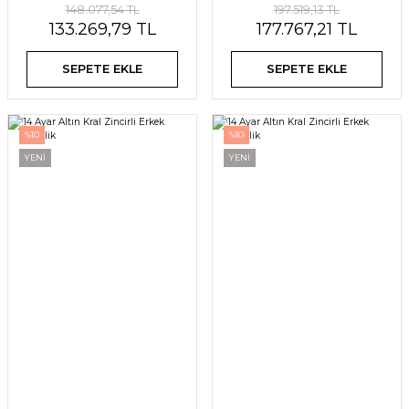
148.077,54 TL
197.519,13 TL
133.269,79 TL
177.767,21 TL
SEPETE EKLE
SEPETE EKLE
%10
%10
YENİ
YENİ