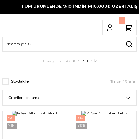
TÜM ÜRÜNLERDE %10 İNDİRİM
10.000₺ ÜZERİ ALIŞVE
Anasayfa
ERKEK
BİLEKLİK
Stoktakiler
Toplam 13 ürün
%10
%10
YENİ
YENİ