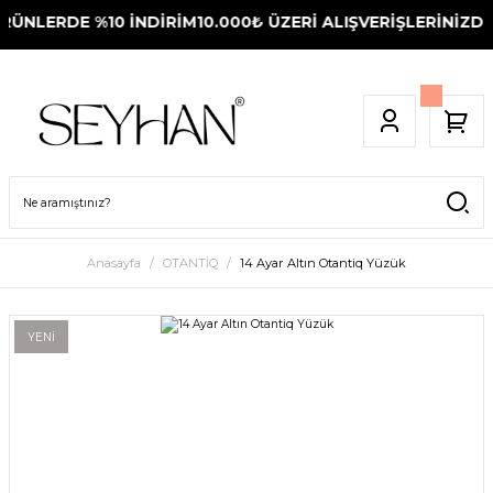
ÜNLERDE %10 İNDİRİM
10.000₺ ÜZERİ ALIŞVERİŞLERİNİZDE 
Anasayfa
OTANTİQ
14 Ayar Altın Otantiq Yüzük
YENİ