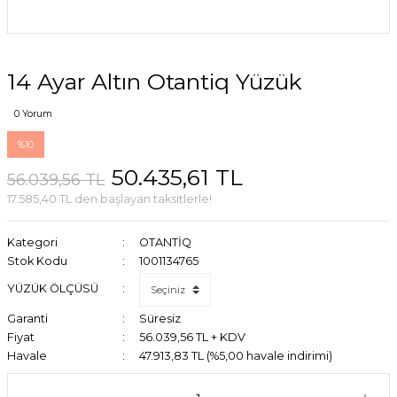
14 Ayar Altın Otantiq Yüzük
0 Yorum
%10
50.435,61 TL
56.039,56 TL
17.585,40 TL den başlayan taksitlerle!
Kategori
OTANTİQ
Stok Kodu
1001134765
YÜZÜK ÖLÇÜSÜ
Garanti
Süresiz
Fiyat
56.039,56 TL + KDV
Havale
47.913,83 TL (%5,00 havale indirimi)