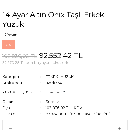
14 Ayar Altın Onix Taşlı Erkek
Yüzük
0 Yorum
%10
92.552,42 TL
102.836,02 TL
32.270,28 TL den başlayan taksitlerle!
Kategori
ERKEK
,
YÜZÜK
Stok Kodu
14yzk734
YÜZÜK ÖLÇÜSÜ
Garanti
Süresiz
Fiyat
102.836,02 TL + KDV
Havale
87.924,80 TL (%5,00 havale indirimi)