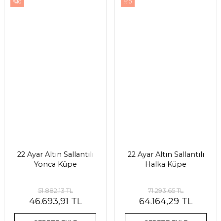
%10
%10
22 Ayar Altın Sallantılı
22 Ayar Altın Sallantılı
Yonca Küpe
Halka Küpe
51.882,13 TL
71.293,65 TL
46.693,91 TL
64.164,29 TL