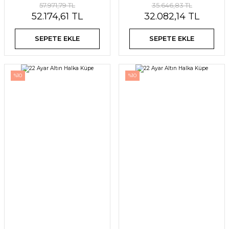
57.971,79 TL
35.646,83 TL
52.174,61 TL
32.082,14 TL
SEPETE EKLE
SEPETE EKLE
%10
%10