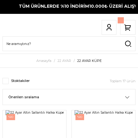
TÜM ÜRÜNLERDE %10 İNDİRİM
10.000₺ ÜZERİ ALIŞVER
Anasayfa
22 AYAR
22 AYAR KÜPE
Stoktakiler
Toplam 17 ürün
%10
%10