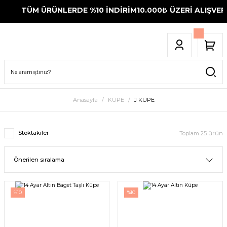
TÜM ÜRÜNLERDE %10 İNDİRİM
10.000₺ ÜZERİ ALIŞVERİŞL
Anasayfa
KÜPE
J KÜPE
Stoktakiler
Toplam 25 ürün
%10
%10