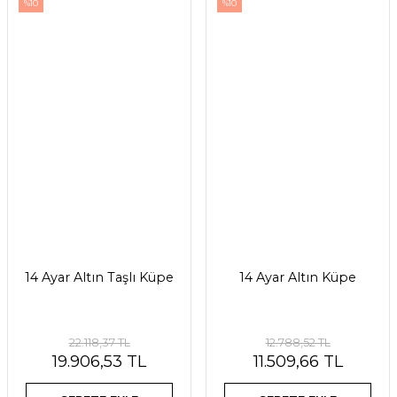
%10
%10
14 Ayar Altın Taşlı Küpe
14 Ayar Altın Küpe
22.118,37 TL
12.788,52 TL
19.906,53 TL
11.509,66 TL