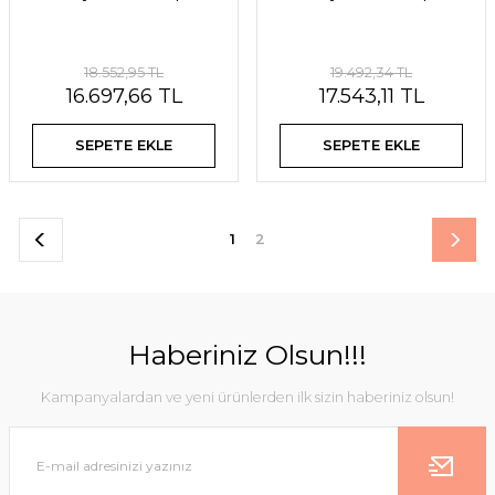
18.552,95 TL
19.492,34 TL
16.697,66 TL
17.543,11 TL
SEPETE EKLE
SEPETE EKLE
1
2
Haberiniz Olsun!!!
Kampanyalardan ve yeni ürünlerden ilk sizin haberiniz olsun!