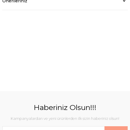
Önerileriniz
Haberiniz Olsun!!!
Kampanyalardan ve yeni ürünlerden ilk sizin haberiniz olsun!