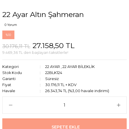
22 Ayar Altın Şahmeran
0 Yorum
%10
27.158,50 TL
30.176,11 TL
9.469,36 TL den başlayan taksitlerle!
Kategori
22 AYAR
,
22 AYAR BİLEKLİK
Stok Kodu
22BLK124
Garanti
Süresiz
Fiyat
30.176,11 TL + KDV
Havale
26.343,74 TL (%3,00 havale indirimi)
SEPETE EKLE