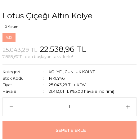
Lotus Çiçeği Altın Kolye
0 Yorum
%10
22.538,96 TL
25.043,29 TL
7.858,67 TL den başlayan taksitlerle!
Kategori
KOLYE
,
GÜNLÜK KOLYE
Stok Kodu
14KLY46
Fiyat
25.043,29 TL + KDV
Havale
21.412,01 TL (%5,00 havale indirimi)
SEPETE EKLE