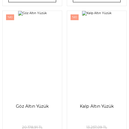
%10
%10
Göz Altın Yüzük
Kalp Altın Yüzük
20.178,91 TL
13.257,09 TL