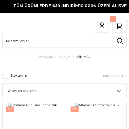
TÜM ÜRÜNLERDE %10 İNDİRİM
10.000₺ ÜZERİ ALIŞVERİŞ
Anasayfa
YÜZÜK
MİNİMAL
Stoktakiler
Toplam 19 ürün
%10
%10