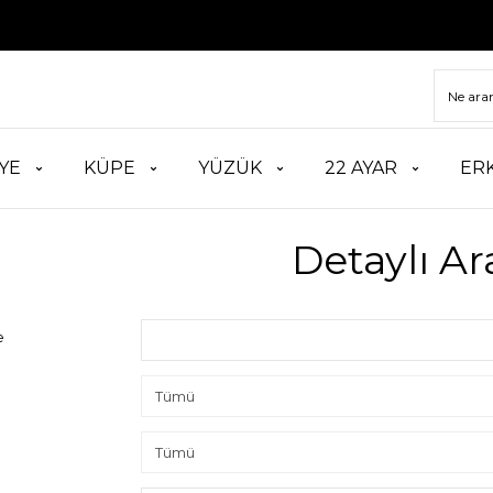
YE
KÜPE
YÜZÜK
22 AYAR
ER
Detaylı A
e