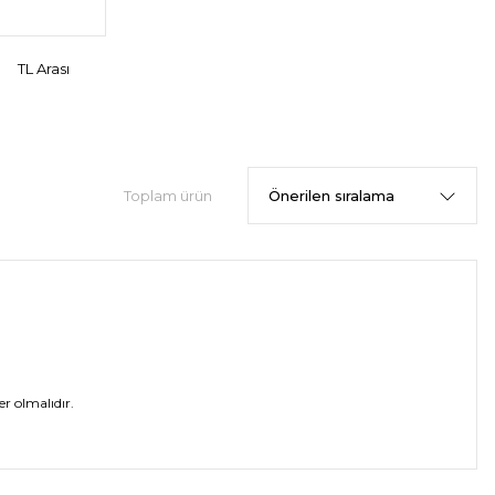
TL Arası
Toplam ürün
r olmalıdır.