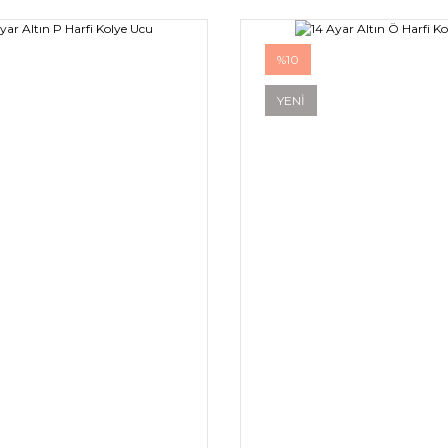
%10
YENİ