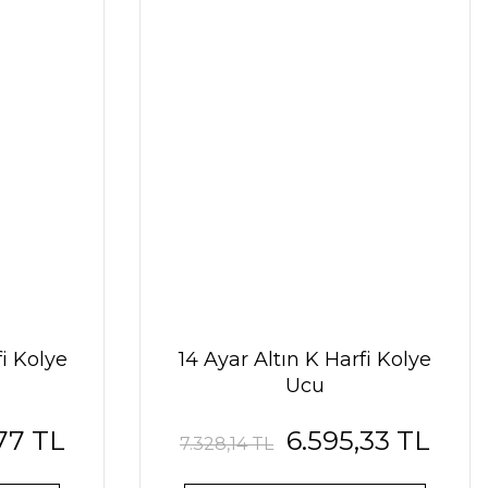
fi Kolye
14 Ayar Altın K Harfi Kolye
Ucu
,77 TL
6.595,33 TL
7.328,14 TL