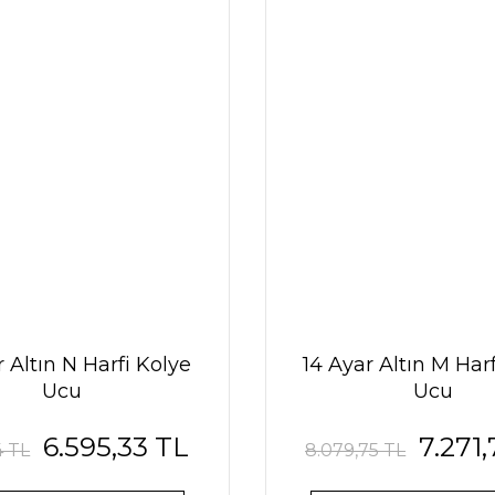
 Altın N Harfi Kolye
14 Ayar Altın M Har
Ucu
Ucu
6.595,33 TL
7.271
4 TL
8.079,75 TL