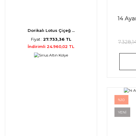
14 Aya
Dorikalı Lotus Çiçeğ ...
Fiyat :
27.733,36 TL
7.328,1
İndirimli 24.960,02 TL
%10
YENİ