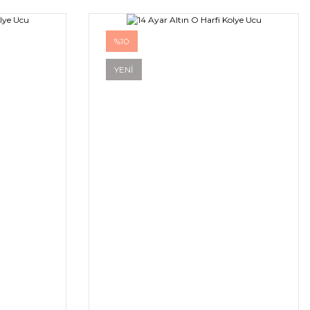
%10
YENİ