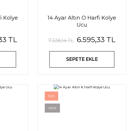
fi Kolye
14 Ayar Altın O Harfi Kolye
Ucu
33 TL
6.595,33 TL
7.328,14 TL
SEPETE EKLE
%10
YENİ