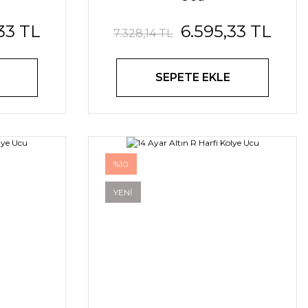
33 TL
6.595,33 TL
7.328,14 TL
SEPETE EKLE
%10
YENİ