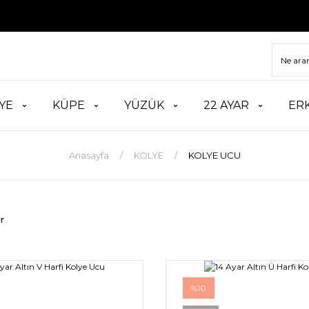
YE
KÜPE
YÜZÜK
22 AYAR
ER
Anasayfa
KOLYE
KOLYE UCU
r
%10