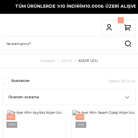
TÜM ÜRÜNLERDE %10 İNDİRİM
10.000₺ ÜZERİ ALIŞVERİŞ
Anasayfa
KOLYE
KOLYE UCU
Stoktakiler
Toplam 105 ürün
%10
%10
YENİ
YENİ