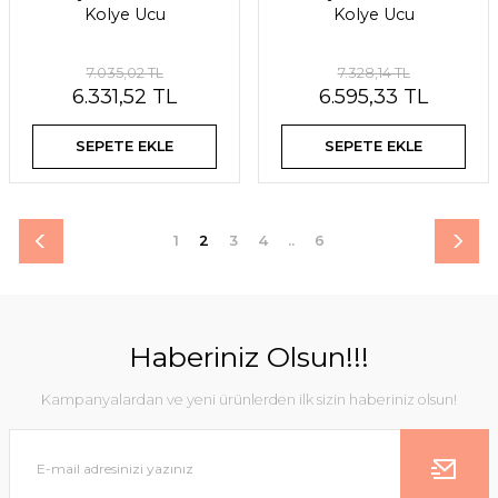
Kolye Ucu
Kolye Ucu
7.035,02 TL
7.328,14 TL
6.331,52 TL
6.595,33 TL
SEPETE EKLE
SEPETE EKLE
1
2
3
4
..
6
Haberiniz Olsun!!!
Kampanyalardan ve yeni ürünlerden ilk sizin haberiniz olsun!