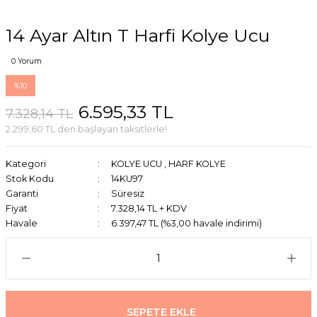
14 Ayar Altın T Harfi Kolye Ucu
0 Yorum
%10
6.595,33 TL
7.328,14 TL
2.299,60 TL den başlayan taksitlerle!
Kategori
KOLYE UCU
,
HARF KOLYE
Stok Kodu
14KU97
Garanti
Süresiz
Fiyat
7.328,14 TL + KDV
Havale
6.397,47 TL (%3,00 havale indirimi)
SEPETE EKLE