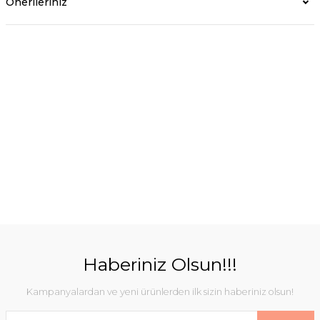
Önerileriniz
Haberiniz Olsun!!!
Kampanyalardan ve yeni ürünlerden ilk sizin haberiniz olsun!