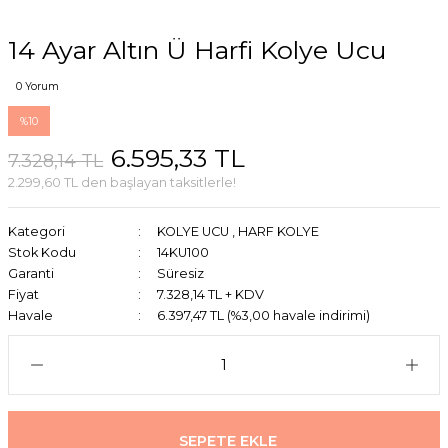
14 Ayar Altın Ü Harfi Kolye Ucu
0 Yorum
%10
6.595,33 TL
7.328,14 TL
2.299,60 TL den başlayan taksitlerle!
Kategori
KOLYE UCU
,
HARF KOLYE
Stok Kodu
14KU100
Garanti
Süresiz
Fiyat
7.328,14 TL + KDV
Havale
6.397,47 TL (%3,00 havale indirimi)
SEPETE EKLE