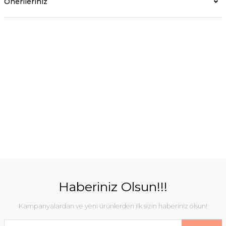
Önerileriniz
Haberiniz Olsun!!!
Kampanyalardan ve yeni ürünlerden ilk sizin haberiniz olsun!