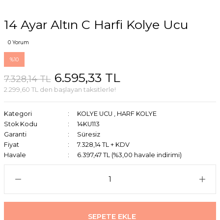
14 Ayar Altın C Harfi Kolye Ucu
0 Yorum
%10
6.595,33 TL
7.328,14 TL
2.299,60 TL den başlayan taksitlerle!
Kategori
KOLYE UCU
,
HARF KOLYE
Stok Kodu
14KU113
Garanti
Süresiz
Fiyat
7.328,14 TL + KDV
Havale
6.397,47 TL (%3,00 havale indirimi)
SEPETE EKLE