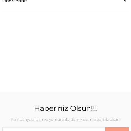
Önerileriniz
Haberiniz Olsun!!!
Kampanyalardan ve yeni ürünlerden ilk sizin haberiniz olsun!