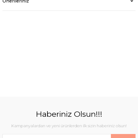
Önerileriniz
Haberiniz Olsun!!!
Kampanyalardan ve yeni ürünlerden ilk sizin haberiniz olsun!