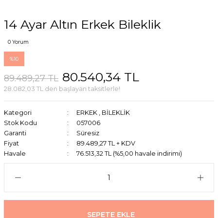
14 Ayar Altın Erkek Bileklik
0 Yorum
%10
80.540,34 TL
89.489,27 TL
28.082,03 TL den başlayan taksitlerle!
Kategori
ERKEK
,
BİLEKLİK
Stok Kodu
057006
Garanti
Süresiz
Fiyat
89.489,27 TL + KDV
Havale
76.513,32 TL (%5,00 havale indirimi)
SEPETE EKLE