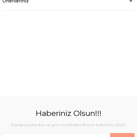
Önerileriniz
Haberiniz Olsun!!!
Kampanyalardan ve yeni ürünlerden ilk sizin haberiniz olsun!