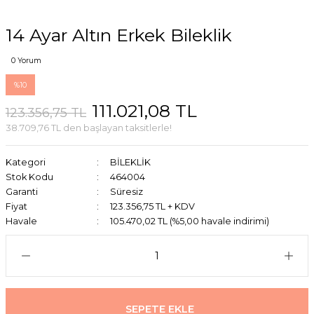
14 Ayar Altın Erkek Bileklik
0 Yorum
%10
111.021,08 TL
123.356,75 TL
38.709,76 TL den başlayan taksitlerle!
Kategori
BİLEKLİK
Stok Kodu
464004
Garanti
Süresiz
Fiyat
123.356,75 TL + KDV
Havale
105.470,02 TL (%5,00 havale indirimi)
SEPETE EKLE