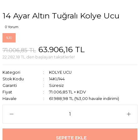
14 Ayar Altın Tuğralı Kolye Ucu
0 Yorum
%10
63.906,16 TL
71.006,85 TL
22.282,18 TL den başlayan taksitlerle!
Kategori
KOLYE UCU
Stok Kodu
14KU144
Garanti
Süresiz
Fiyat
71.006,85 TL + KDV
Havale
61.988,98 TL (%3,00 havale indirimi)
SEPETE EKLE