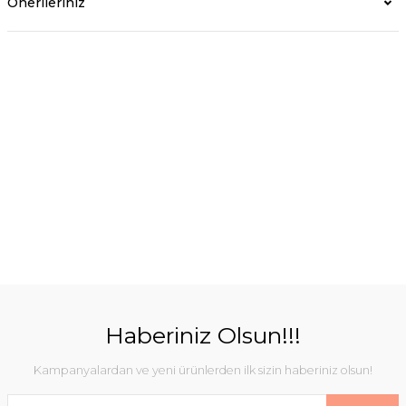
Önerileriniz
Haberiniz Olsun!!!
Kampanyalardan ve yeni ürünlerden ilk sizin haberiniz olsun!