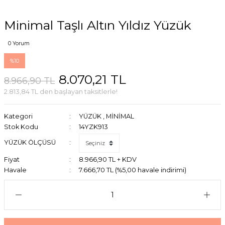
Minimal Taşlı Altın Yıldız Yüzük
0 Yorum
%10
8.070,21 TL
8.966,90 TL
2.813,84 TL den başlayan taksitlerle!
Kategori
YÜZÜK
,
MİNİMAL
Stok Kodu
14YZK913
YÜZÜK ÖLÇÜSÜ
Fiyat
8.966,90 TL + KDV
Havale
7.666,70 TL (%5,00 havale indirimi)