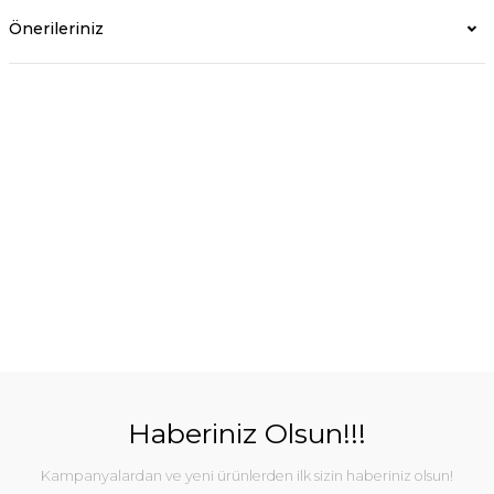
Önerileriniz
Haberiniz Olsun!!!
Kampanyalardan ve yeni ürünlerden ilk sizin haberiniz olsun!