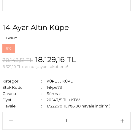
14 Ayar Altın Küpe
0 Yorum
%10
18.129,16 TL
20.143,51 TL
6.321,10 TL den başlayan taksitlerle!
Kategori
KÜPE
,
J KÜPE
Stok Kodu
14kpe73
Garanti
Süresiz
Fiyat
20.143,51 TL + KDV
Havale
17.222,70 TL (%5,00 havale indirimi)