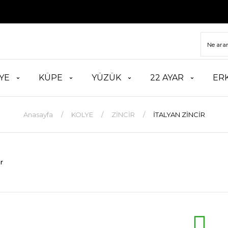
YE
KÜPE
YÜZÜK
22 AYAR
ER
Anasayfa
KOLYE
ZİNCİR
İTALYAN ZİNCİR
r