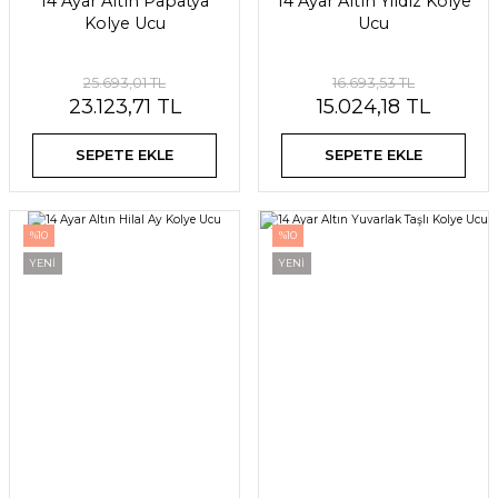
14 Ayar Altın Papatya
14 Ayar Altın Yıldız Kolye
Kolye Ucu
Ucu
25.693,01 TL
16.693,53 TL
23.123,71 TL
15.024,18 TL
SEPETE EKLE
SEPETE EKLE
%10
%10
YENİ
YENİ