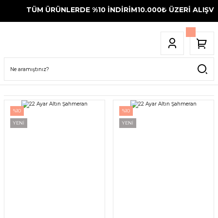
TÜM ÜRÜNLERDE %10 İNDİRİM
10.000₺ ÜZERİ ALIŞVER
%10
%10
YENİ
YENİ