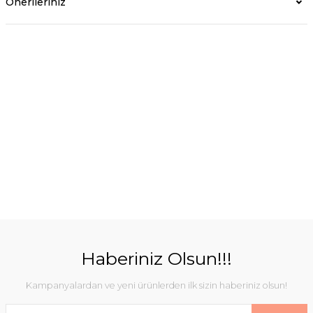
Önerileriniz
Haberiniz Olsun!!!
Kampanyalardan ve yeni ürünlerden ilk sizin haberiniz olsun!