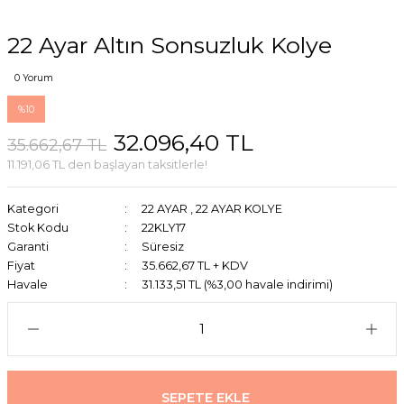
22 Ayar Altın Sonsuzluk Kolye
0 Yorum
%10
32.096,40 TL
35.662,67 TL
11.191,06 TL den başlayan taksitlerle!
Kategori
22 AYAR
,
22 AYAR KOLYE
Stok Kodu
22KLY17
Garanti
Süresiz
Fiyat
35.662,67 TL + KDV
Havale
31.133,51 TL (%3,00 havale indirimi)
SEPETE EKLE