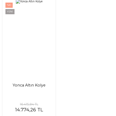
%10
YENİ
Yonca Altın Kolye
16.415,84 TL
14.774,26 TL