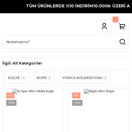
TÜM ÜRÜNLERDE %10 İNDİRİM
10.000₺ ÜZERİ AL
İlgili Alt Kategoriler
KOLYE
(4)
KÜPE
(1)
YONCA KOLEKSİYONU
(1)
%10
%10
YENİ
YENİ