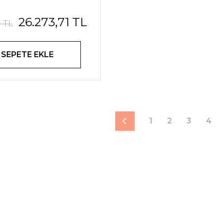
26.273,71 TL
1 TL
SEPETE EKLE
1
2
3
4