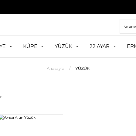
YE
KÜPE
YÜZÜK
22 AYAR
ER
Anasayfa
YÜZÜK
r