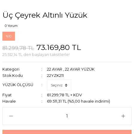
Üç Çeyrek Altınlı Yüzük
0 Yorum
%10
73.169,80 TL
81.299,78 TL
25.512,14 TL den başlayan taksitlerle!
Kategori
22 AYAR
,
22 AYAR YÜZÜK
Stok Kodu
22YZK211
YÜZÜK ÖLÇÜSÜ
Fiyat
81.299,78 TL + KDV
Havale
69.511,31 TL (%5,00 havale indirimi)