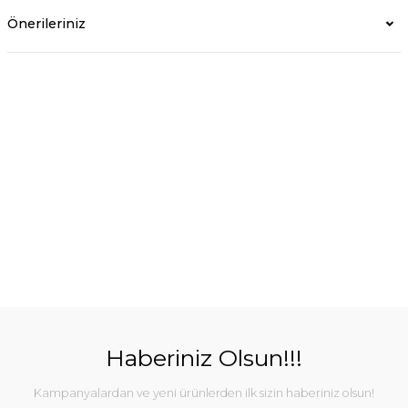
Önerileriniz
Haberiniz Olsun!!!
Kampanyalardan ve yeni ürünlerden ilk sizin haberiniz olsun!