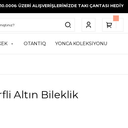
0₺ ÜZERİ ALIŞVERİŞLERİNİZDE TAKI ÇANTASI HEDİYE
SÜRES
KEK
OTANTİQ
YONCA KOLEKSİYONU
fli Altın Bileklik