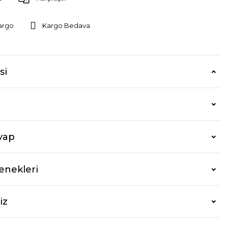
argo
Kargo Bedava
si
vap
enekleri
iz