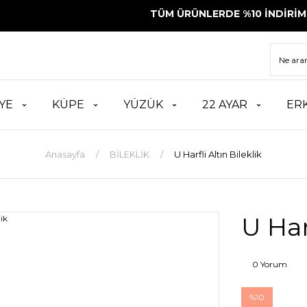
TÜM ÜRÜNLERDE %10 İNDİRİM
10.00
YE
KÜPE
YÜZÜK
22 AYAR
ER
Anasayfa
BİLEKLİK
U Harfli Altın Bileklik
U Har
0 Yorum
%10