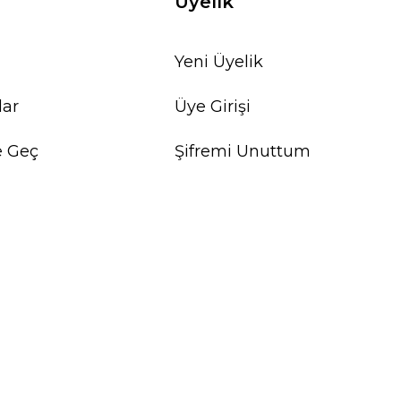
Üyelik
Yeni Üyelik
lar
Üye Girişi
e Geç
Şifremi Unuttum