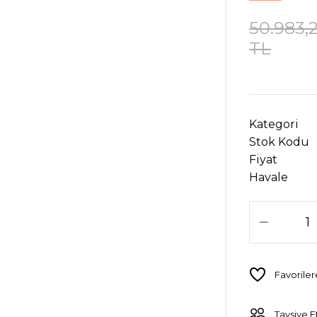
50.983,
TL
Kategori
Stok Kodu
Fiyat
Havale
Tavsiye E