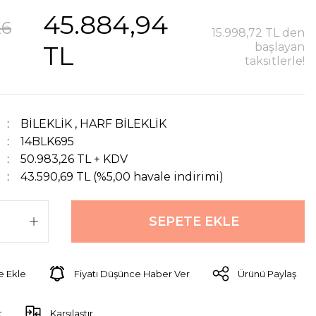
45.884,94
26
15.998,72 TL den
TL
başlayan
taksitlerle!
BİLEKLİK
,
HARF BİLEKLİK
14BLK695
50.983,26 TL + KDV
43.590,69 TL (%5,00 havale indirimi)
SEPETE EKLE
Fiyatı Düşünce Haber Ver
Ürünü Paylaş
t
Karşılaştır