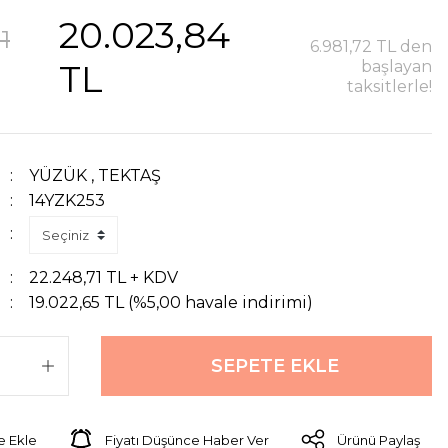
20.023,84
1
6.981,72 TL den
TL
başlayan
taksitlerle!
YÜZÜK
,
TEKTAŞ
14YZK253
22.248,71 TL + KDV
19.022,65 TL (%5,00 havale indirimi)
SEPETE EKLE
Fiyatı Düşünce Haber Ver
Ürünü Paylaş