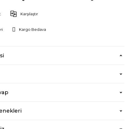
t
Karşılaştır
ri
Kargo Bedava
si
vap
enekleri