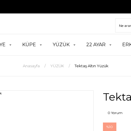
TÜM ÜRÜ
YE
KÜPE
YÜZÜK
22 AYAR
ER
Anasayfa
YÜZÜK
Tektaş Altın Yüzük
Tekta
0 Yorum
%10