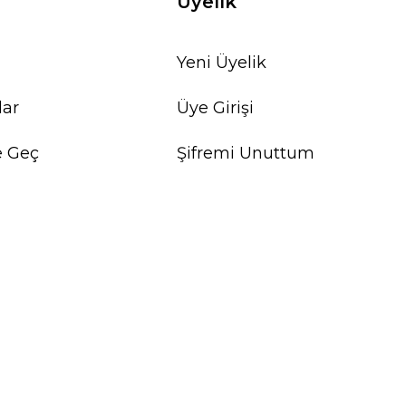
Üyelik
Yeni Üyelik
lar
Üye Girişi
e Geç
Şifremi Unuttum