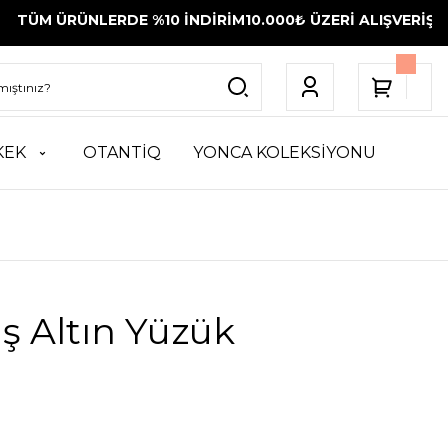
NLERDE %10 İNDİRİM
10.000₺ ÜZERİ ALIŞVERİŞLERİNİZDE 
KEK
OTANTİQ
YONCA KOLEKSİYONU
ş Altın Yüzük