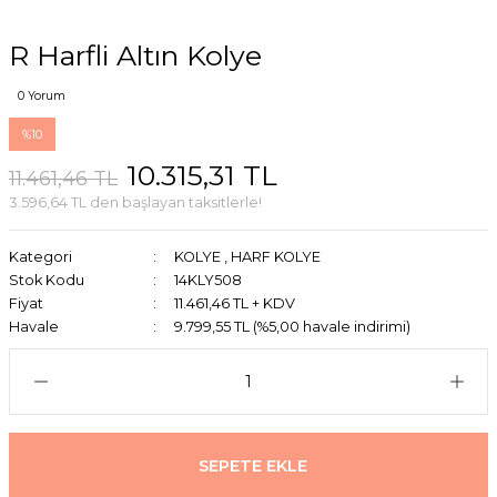
R Harfli Altın Kolye
0 Yorum
%10
10.315,31 TL
11.461,46 TL
3.596,64 TL den başlayan taksitlerle!
Kategori
KOLYE
,
HARF KOLYE
Stok Kodu
14KLY508
Fiyat
11.461,46 TL + KDV
Havale
9.799,55 TL (%5,00 havale indirimi)
SEPETE EKLE