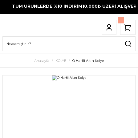
TÜM ÜRÜNLERDE %10 İNDİRİM
10.000₺ ÜZERİ ALIŞVERİ
Anasayfa
KOLYE
Ö Harfli Altın Kolye