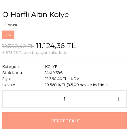
Ö Harfli Altın Kolye
0 Yorum
%10
11.124,36 TL
12.360,40 TL
3.878,73 TL den başlayan taksitlerle!
Kategori
KOLYE
Stok Kodu
14KLY396
Fiyat
12.360,40 TL + KDV
Havale
10.568,14 TL (%5,00 havale indirimi)
SEPETE EKLE