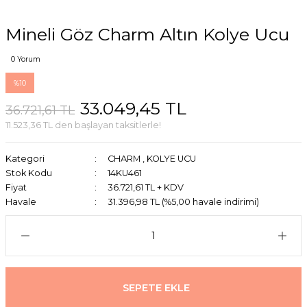
Mineli Göz Charm Altın Kolye Ucu
0 Yorum
%10
33.049,45 TL
36.721,61 TL
11.523,36 TL den başlayan taksitlerle!
Kategori
CHARM
,
KOLYE UCU
Stok Kodu
14KU461
Fiyat
36.721,61 TL + KDV
Havale
31.396,98 TL (%5,00 havale indirimi)
SEPETE EKLE