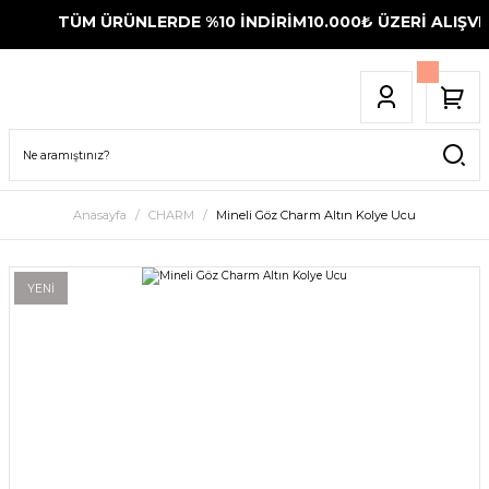
TÜM ÜRÜNLERDE %10 İNDİRİM
10.000₺ ÜZERİ ALIŞVER
Anasayfa
CHARM
Mineli Göz Charm Altın Kolye Ucu
YENİ