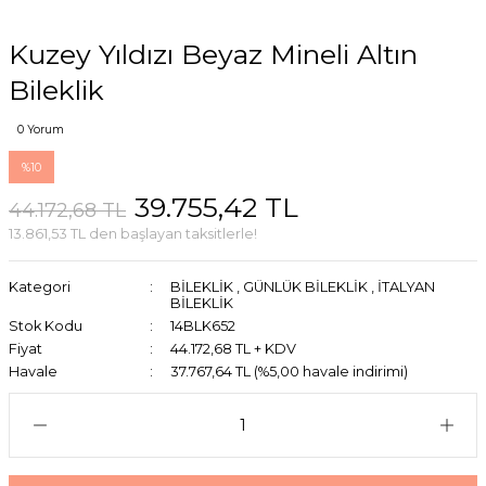
Kuzey Yıldızı Beyaz Mineli Altın
Bileklik
0 Yorum
%10
39.755,42 TL
44.172,68 TL
13.861,53 TL den başlayan taksitlerle!
Kategori
BİLEKLİK
,
GÜNLÜK BİLEKLİK
,
İTALYAN
BİLEKLİK
Stok Kodu
14BLK652
Fiyat
44.172,68 TL + KDV
Havale
37.767,64 TL (%5,00 havale indirimi)