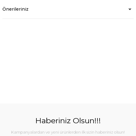
Önerileriniz
Haberiniz Olsun!!!
Kampanyalardan ve yeni ürünlerden ilk sizin haberiniz olsun!