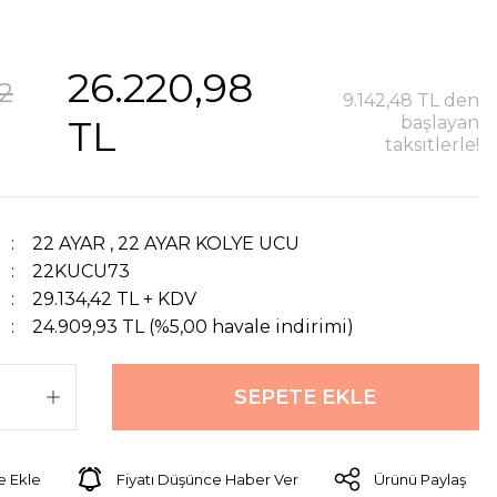
26.220,98
2
9.142,48 TL den
TL
başlayan
taksitlerle!
22 AYAR
,
22 AYAR KOLYE UCU
22KUCU73
29.134,42 TL + KDV
24.909,93 TL (%5,00 havale indirimi)
SEPETE EKLE
Fiyatı Düşünce Haber Ver
Ürünü Paylaş