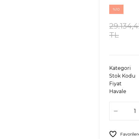
%10
29.134,4
TL
Kategori
Stok Kodu
Fiyat
Havale