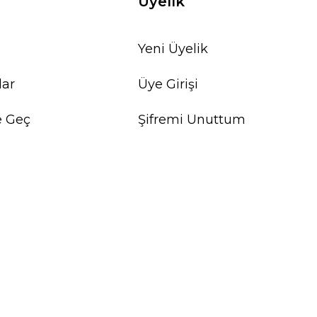
Üyelik
Yeni Üyelik
lar
Üye Girişi
e Geç
Şifremi Unuttum