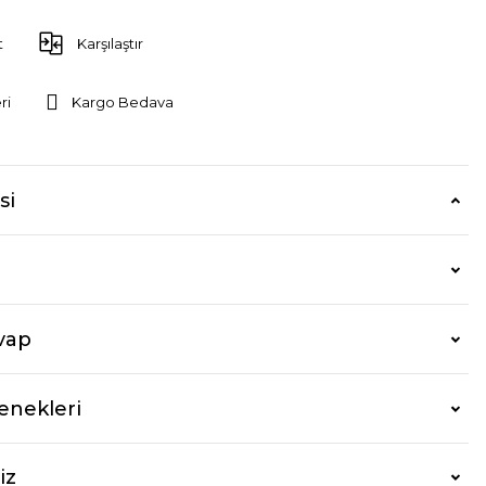
t
Karşılaştır
ri
Kargo Bedava
si
vap
enekleri
iz