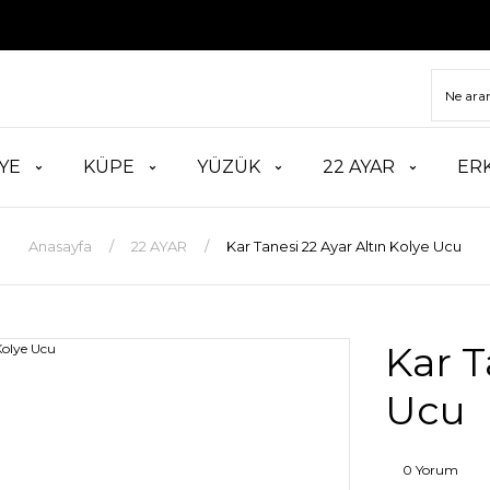
TÜM
YE
KÜPE
YÜZÜK
22 AYAR
ER
Anasayfa
22 AYAR
Kar Tanesi 22 Ayar Altın Kolye Ucu
Kar T
Ucu
0 Yorum