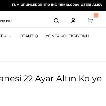
 ÜRÜNLERDE %10 İNDİRİM
10.000₺ ÜZERİ ALIŞVERİŞLERİNİ
KEK
OTANTİQ
YONCA KOLEKSİYONU
anesi 22 Ayar Altın Kolye