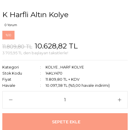
K Harfli Altın Kolye
0 Yorum
%10
10.628,82 TL
11.809,80 TL
3.705,95 TL den başlayan taksitlerle!
Kategori
KOLYE
,
HARF KOLYE
Stok Kodu
14KLY470
Fiyat
11.809,80 TL + KDV
Havale
10.097,38 TL (%5,00 havale indirimi)
SEPETE EKLE