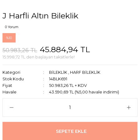
J Harfli Altın Bileklik
0 Yorum
%10
45.884,94 TL
50.983,26 TL
15.998,72 TL den başlayan taksitlerle!
Kategori
BİLEKLİK
,
HARF BİLEKLİK
Stok Kodu
14BLK691
Fiyat
50.983,26 TL + KDV
Havale
43.590,69 TL (%5,00 havale indirimi)
SEPETE EKLE