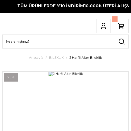
TÜM ÜRÜNLERDE %10 İNDİRİM
10.000₺ ÜZERİ ALIŞVE
Anasayfa
BİLEKLİK
J Harfli Altın Bileklik
YENİ