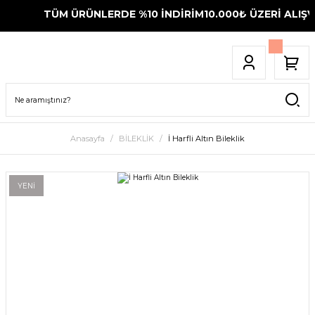
TÜM ÜRÜNLERDE %10 İNDİRİM
10.000₺ ÜZERİ ALIŞVE
Anasayfa
BİLEKLİK
İ Harfli Altın Bileklik
YENİ