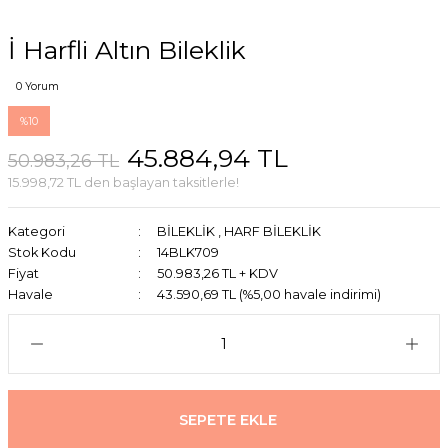
İ Harfli Altın Bileklik
0 Yorum
%10
45.884,94 TL
50.983,26 TL
15.998,72 TL den başlayan taksitlerle!
Kategori
BİLEKLİK
,
HARF BİLEKLİK
Stok Kodu
14BLK709
Fiyat
50.983,26 TL + KDV
Havale
43.590,69 TL (%5,00 havale indirimi)
SEPETE EKLE