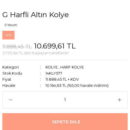
G Harfli Altın Kolye
0 Yorum
%10
10.699,61 TL
11.888,45 TL
3.730,64 TL den başlayan taksitlerle!
Kategori
KOLYE
,
HARF KOLYE
Stok Kodu
14KLY577
Fiyat
11.888,45 TL + KDV
Havale
10.164,63 TL (%5,00 havale indirimi)
SEPETE EKLE