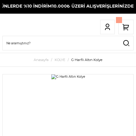
NLERDE %10 İNDİRİM
10.000₺ ÜZERİ ALIŞVERİŞLERİNİZDE T
Anasayfa
KOLYE
G Harfli Altın Kolye