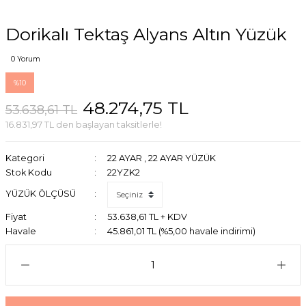
Dorikalı Tektaş Alyans Altın Yüzük
0 Yorum
%10
48.274,75 TL
53.638,61 TL
16.831,97 TL den başlayan taksitlerle!
Kategori
22 AYAR
,
22 AYAR YÜZÜK
Stok Kodu
22YZK2
YÜZÜK ÖLÇÜSÜ
Fiyat
53.638,61 TL + KDV
Havale
45.861,01 TL (%5,00 havale indirimi)