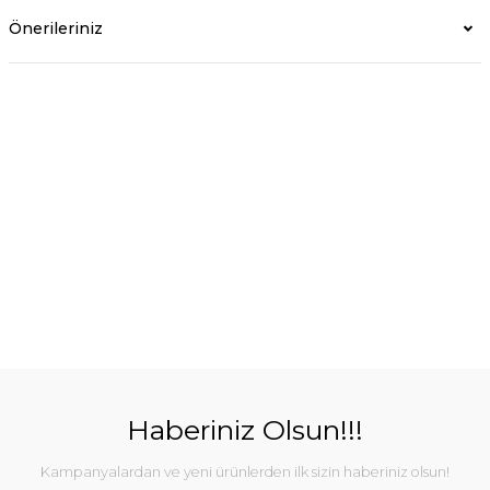
Önerileriniz
Haberiniz Olsun!!!
Kampanyalardan ve yeni ürünlerden ilk sizin haberiniz olsun!