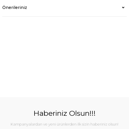
Önerileriniz
Haberiniz Olsun!!!
Kampanyalardan ve yeni ürünlerden ilk sizin haberiniz olsun!