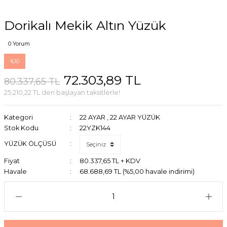
Dorikalı Mekik Altın Yüzük
0 Yorum
%10
72.303,89 TL
80.337,65 TL
25.210,22 TL den başlayan taksitlerle!
Kategori
22 AYAR
,
22 AYAR YÜZÜK
Stok Kodu
22YZK144
YÜZÜK ÖLÇÜSÜ
Fiyat
80.337,65 TL + KDV
Havale
68.688,69 TL (%5,00 havale indirimi)