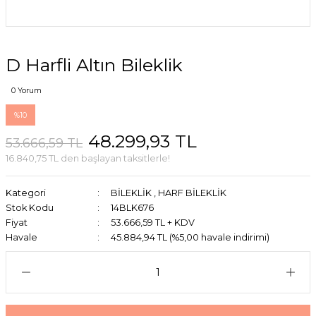
D Harfli Altın Bileklik
0 Yorum
%10
48.299,93 TL
53.666,59 TL
16.840,75 TL den başlayan taksitlerle!
Kategori
BİLEKLİK
,
HARF BİLEKLİK
Stok Kodu
14BLK676
Fiyat
53.666,59 TL + KDV
Havale
45.884,94 TL (%5,00 havale indirimi)