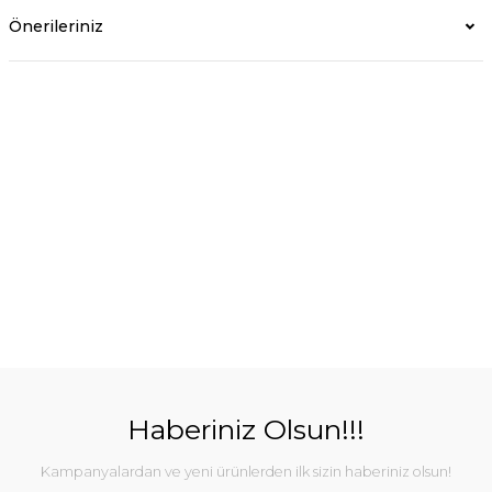
Önerileriniz
Haberiniz Olsun!!!
Kampanyalardan ve yeni ürünlerden ilk sizin haberiniz olsun!