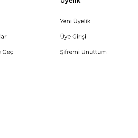
Üyelik
Yeni Üyelik
lar
Üye Girişi
e Geç
Şifremi Unuttum