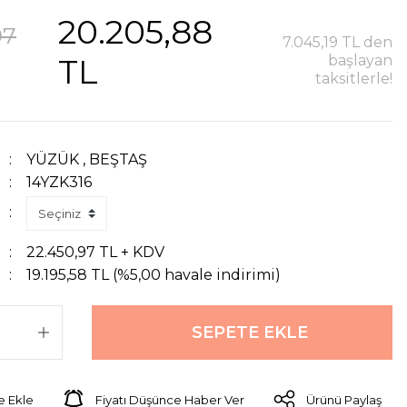
20.205,88
97
7.045,19 TL den
TL
başlayan
taksitlerle!
YÜZÜK
,
BEŞTAŞ
14YZK316
22.450,97 TL + KDV
19.195,58 TL (%5,00 havale indirimi)
SEPETE EKLE
Fiyatı Düşünce Haber Ver
Ürünü Paylaş