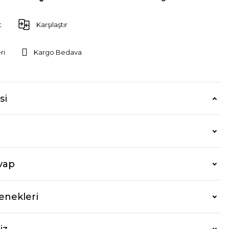
t
Karşılaştır
ri
Kargo Bedava
si
vap
enekleri