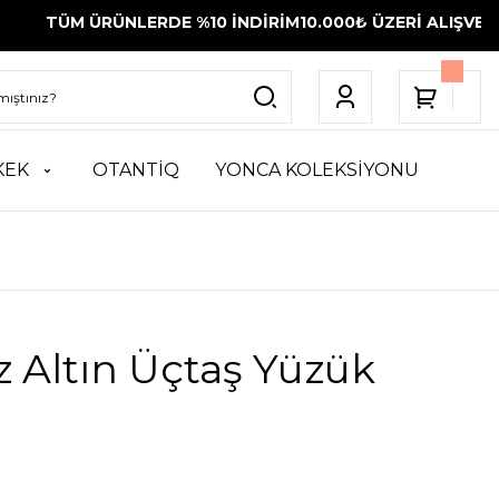
ÜRÜNLERDE %10 İNDİRİM
10.000₺ ÜZERİ ALIŞVERİŞLERİNİZ
KEK
OTANTİQ
YONCA KOLEKSİYONU
 Altın Üçtaş Yüzük