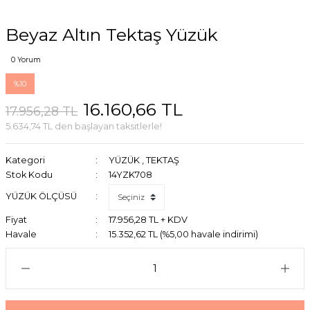
Beyaz Altın Tektaş Yüzük
0 Yorum
%10
16.160,66 TL
17.956,28 TL
5.634,74 TL den başlayan taksitlerle!
Kategori
YÜZÜK
,
TEKTAŞ
Stok Kodu
14YZK708
YÜZÜK ÖLÇÜSÜ
Fiyat
17.956,28 TL + KDV
Havale
15.352,62 TL (%5,00 havale indirimi)