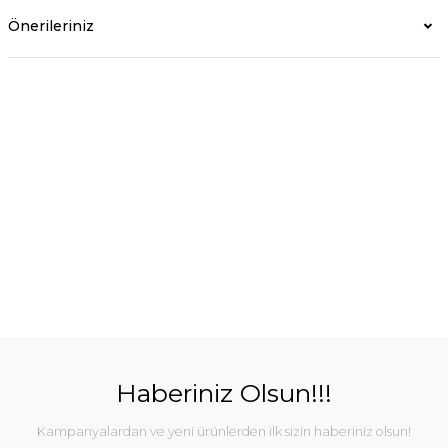
Önerileriniz
Haberiniz Olsun!!!
Kampanyalardan ve yeni ürünlerden ilk sizin haberiniz olsun!