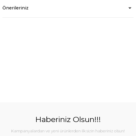
Önerileriniz
Haberiniz Olsun!!!
Kampanyalardan ve yeni ürünlerden ilk sizin haberiniz olsun!