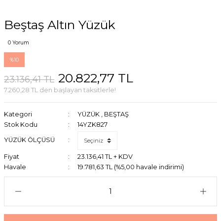
Beştaş Altın Yüzük
0 Yorum
%10
20.822,77 TL
23.136,41 TL
7.260,28 TL den başlayan taksitlerle!
Kategori
YÜZÜK
,
BEŞTAŞ
Stok Kodu
14YZK827
YÜZÜK ÖLÇÜSÜ
Fiyat
23.136,41 TL + KDV
Havale
19.781,63 TL (%5,00 havale indirimi)