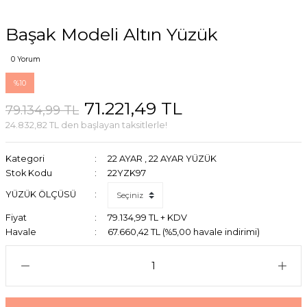
Başak Modeli Altın Yüzük
0 Yorum
%10
71.221,49 TL
79.134,99 TL
24.832,82 TL den başlayan taksitlerle!
Kategori
22 AYAR
,
22 AYAR YÜZÜK
Stok Kodu
22YZK97
YÜZÜK ÖLÇÜSÜ
Fiyat
79.134,99 TL + KDV
Havale
67.660,42 TL (%5,00 havale indirimi)