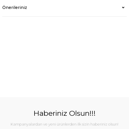
Önerileriniz
Haberiniz Olsun!!!
Kampanyalardan ve yeni ürünlerden ilk sizin haberiniz olsun!