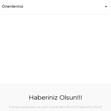
Önerileriniz
Haberiniz Olsun!!!
Kampanyalardan ve yeni ürünlerden ilk sizin haberiniz olsun!