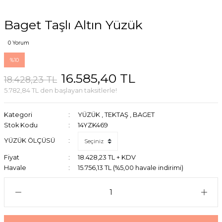
Baget Taşlı Altın Yüzük
0 Yorum
%10
16.585,40 TL
18.428,23 TL
5.782,84 TL den başlayan taksitlerle!
Kategori
YÜZÜK
,
TEKTAŞ
,
BAGET
Stok Kodu
14YZK469
YÜZÜK ÖLÇÜSÜ
Fiyat
18.428,23 TL + KDV
Havale
15.756,13 TL (%5,00 havale indirimi)