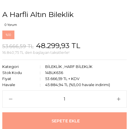
A Harfli Altın Bileklik
0 Yorum
%10
48.299,93 TL
53.666,59 TL
16.840,75 TL den başlayan taksitlerle!
Kategori
BİLEKLİK
,
HARF BİLEKLİK
Stok Kodu
14BLK636
Fiyat
53.666,59 TL + KDV
Havale
45.884,94 TL (%5,00 havale indirimi)
SEPETE EKLE