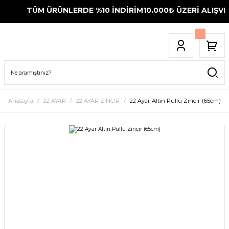
TÜM ÜRÜNLERDE %10 İNDİRİM
10.000₺ ÜZERİ ALIŞVER
Anasayfa
22 AYAR
22 AYAR ZİNCİR
22 Ayar Altın Pullu Zincir (65cm)