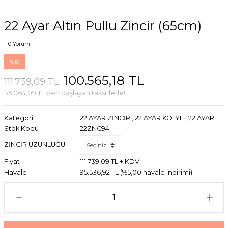
22 Ayar Altın Pullu Zincir (65cm)
0 Yorum
%10
100.565,18 TL
111.739,09 TL
35.064,09 TL den başlayan taksitlerle!
Kategori
22 AYAR ZİNCİR
,
22 AYAR KOLYE
,
22 AYAR
Stok Kodu
22ZNC94
ZİNCİR UZUNLUĞU
Fiyat
111.739,09 TL + KDV
Havale
95.536,92 TL (%5,00 havale indirimi)