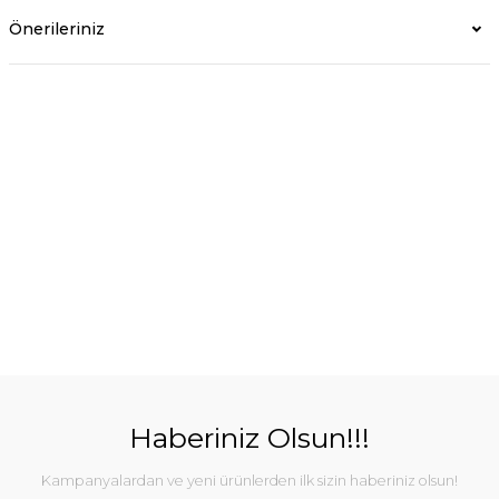
Önerileriniz
Haberiniz Olsun!!!
Kampanyalardan ve yeni ürünlerden ilk sizin haberiniz olsun!