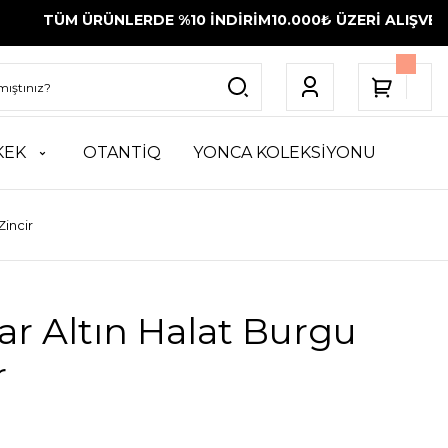
ÜRÜNLERDE %10 İNDİRİM
10.000₺ ÜZERİ ALIŞVERİŞLERİNİZ
KEK
OTANTİQ
YONCA KOLEKSİYONU
Zincir
ar Altın Halat Burgu
r