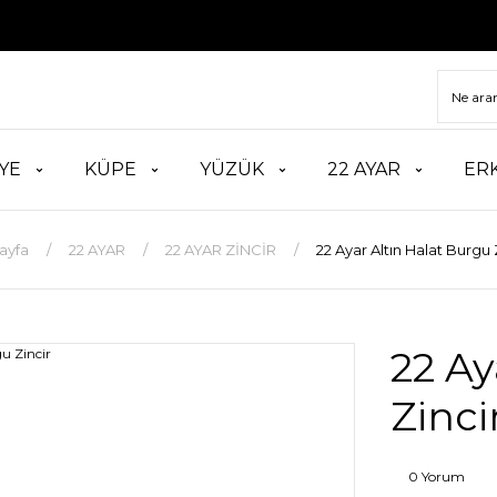
TÜM 
YE
KÜPE
YÜZÜK
22 AYAR
ER
ayfa
22 AYAR
22 AYAR ZİNCİR
22 Ayar Altın Halat Burgu 
22 Ay
Zinci
0 Yorum