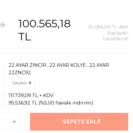
100.565,18
09
35.064,09 TL den
TL
başlayan
taksitlerle!
22 AYAR ZİNCİR
,
22 AYAR KOLYE
,
22 AYAR
22ZNC92
U
111.739,09 TL + KDV
95.536,92 TL (%5,00 havale indirimi)
SEPETE EKLE