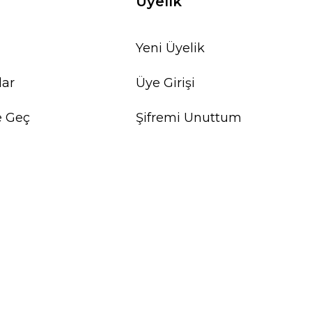
Üyelik
Yeni Üyelik
lar
Üye Girişi
e Geç
Şifremi Unuttum