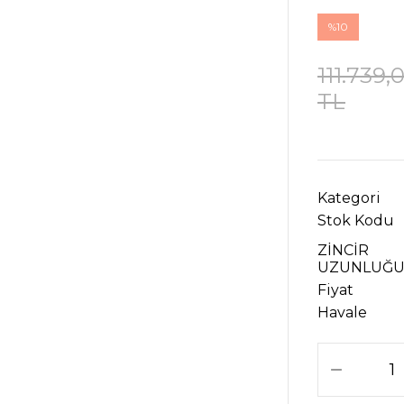
%10
111.739,
TL
Kategori
Stok Kodu
ZİNCİR
UZUNLUĞ
Fiyat
Havale