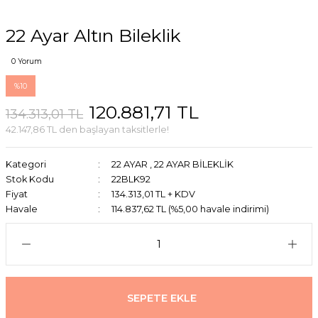
22 Ayar Altın Bileklik
0 Yorum
%10
120.881,71 TL
134.313,01 TL
42.147,86 TL den başlayan taksitlerle!
Kategori
22 AYAR
,
22 AYAR BİLEKLİK
Stok Kodu
22BLK92
Fiyat
134.313,01 TL + KDV
Havale
114.837,62 TL (%5,00 havale indirimi)
SEPETE EKLE